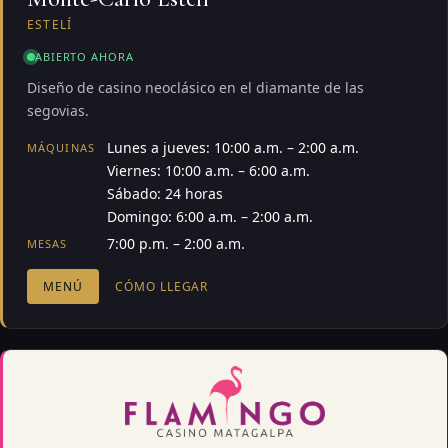
ESTELÍ
ABIERTO AHORA
Diseño de casino neoclásico en el diamante de las
segovias.
Lunes a jueves: 10:00 a.m. – 2:00 a.m.
MÁQUINAS
Viernes: 10:00 a.m. – 6:00 a.m.
Sábado: 24 horas
Domingo: 6:00 a.m. – 2:00 a.m.
7:00 p.m. – 2:00 a.m.
MESAS
MENÚ
CÓMO LLEGAR